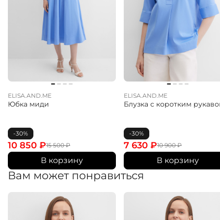
ELISA.AND.ME
ELISA.AND.ME
Юбка миди
Блузка с коротким рукав
-30%
-30%
10 850
₽
7 630
₽
15 500
₽
10 900
₽
В корзину
В корзину
Вам может понравиться