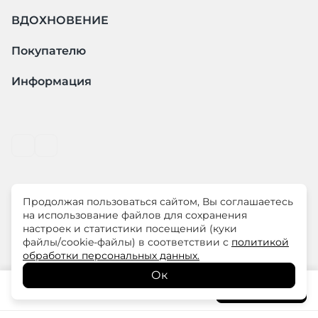
ВДОХНОВЕНИЕ
Покупателю
Информация
Продолжая пользоваться сайтом, Вы соглашаетесь
© ООО "ЛиМ Холдинг" 2026
на использование файлов для сохранения
настроек и статистики посещений (куки
файлы/cookie-файлы) в соответствии с
политикой
ELISA.AND.ME – элегантная премиум одежда для
обработки персональных данных.
современных женщин
Ок
9 300
₽
В корзину
15 500
₽