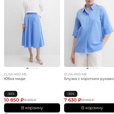
ELISA.AND.ME
ELISA.AND.ME
Юбка миди
Блузка с коротким рукав
-30%
-30%
10 850
₽
7 630
₽
15 500
₽
10 900
₽
В корзину
В корзину