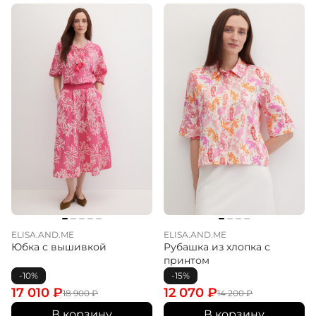
ELISA.AND.ME
ELISA.AND.ME
Юбка с вышивкой
Рубашка из хлопка с
принтом
-10%
-15%
17 010
₽
12 070
₽
18 900
₽
14 200
₽
В корзину
В корзину