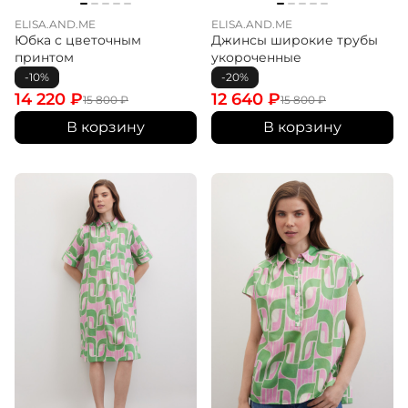
ELISA.AND.ME
ELISA.AND.ME
Юбка с цветочным
Джинсы широкие трубы
принтом
укороченные
-10%
-20%
14 220
₽
12 640
₽
15 800
₽
15 800
₽
В корзину
В корзину