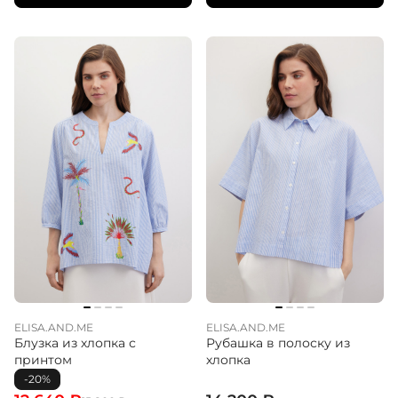
ELISA.AND.ME
ELISA.AND.ME
Блузка из хлопка с
Рубашка в полоску из
принтом
хлопка
-20%