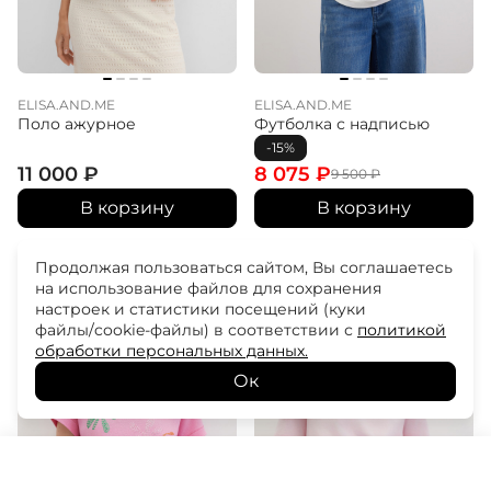
ELISA.AND.ME
ELISA.AND.ME
Поло ажурное
Футболка с надписью
-15%
11 000
₽
8 075
₽
9 500
₽
В корзину
В корзину
Продолжая пользоваться сайтом, Вы соглашаетесь
на использование файлов для сохранения
настроек и статистики посещений (куки
файлы/cookie-файлы) в соответствии с
политикой
обработки персональных данных.
Ок