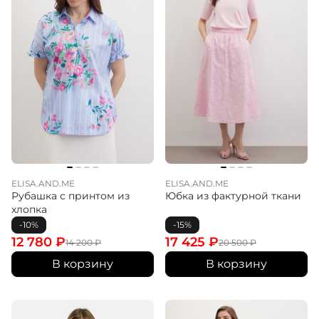
ELISA.AND.ME
ELISA.AND.ME
Рубашка с принтом из
Юбка из фактурной ткани
хлопка
-10%
-15%
12 780
₽
17 425
₽
14 200
₽
20 500
₽
В корзину
В корзину