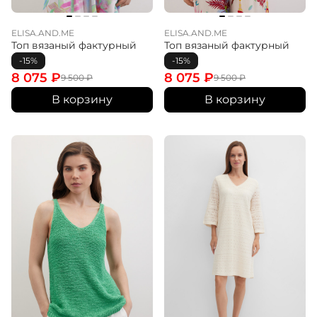
ELISA.AND.ME
ELISA.AND.ME
Топ вязаный фактурный
Топ вязаный фактурный
-15%
-15%
8 075
₽
8 075
₽
9 500
₽
9 500
₽
В корзину
В корзину