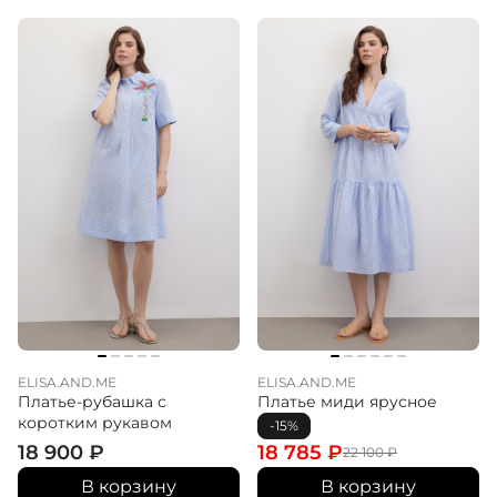
ELISA.AND.ME
ELISA.AND.ME
Платье-рубашка с
Платье миди ярусное
коротким рукавом
-15%
18 900
₽
18 785
₽
22 100
₽
В корзину
В корзину