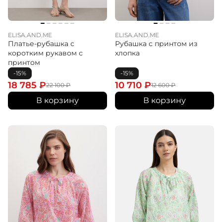
ELISA.AND.ME
ELISA.AND.ME
Платье-рубашка с
Рубашка с принтом из
коротким рукавом с
хлопка
принтом
-15%
-15%
18 785
₽
10 710
₽
22 100
₽
12 600
₽
В корзину
В корзину