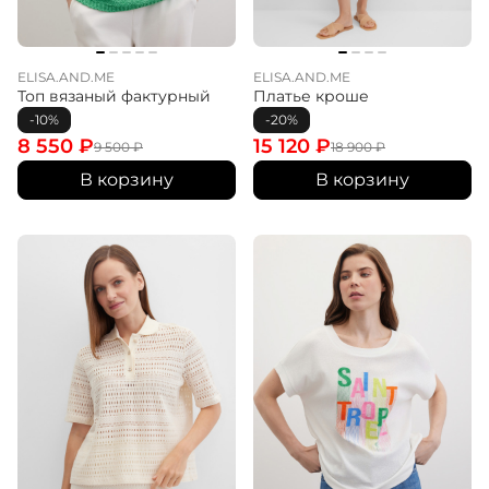
ELISA.AND.ME
ELISA.AND.ME
Топ вязаный фактурный
Платье кроше
-10%
-20%
8 550
₽
15 120
₽
9 500
₽
18 900
₽
В корзину
В корзину