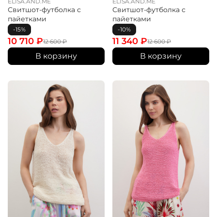
ELISA.AND.ME
ELISA.AND.ME
Свитшот-футболка с
Свитшот-футболка с
пайетками
пайетками
-15%
-10%
10 710
₽
11 340
₽
12 600
₽
12 600
₽
В корзину
В корзину