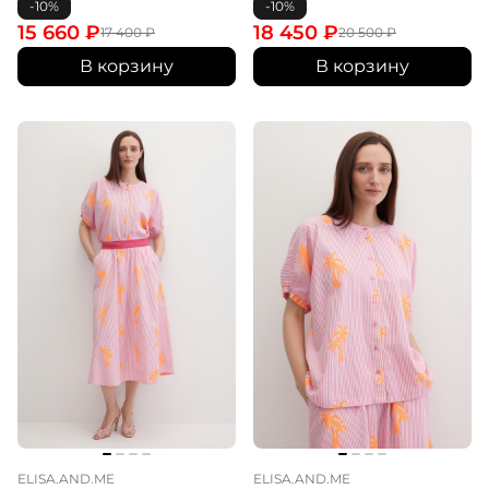
-10%
-10%
15 660
₽
18 450
₽
17 400
₽
20 500
₽
В корзину
В корзину
ELISA.AND.ME
ELISA.AND.ME