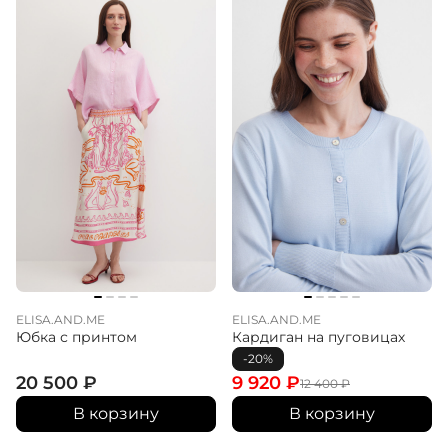
ELISA.AND.ME
ELISA.AND.ME
Юбка с принтом
Кардиган на пуговицах
-20%
20 500
₽
9 920
₽
12 400
₽
В корзину
В корзину