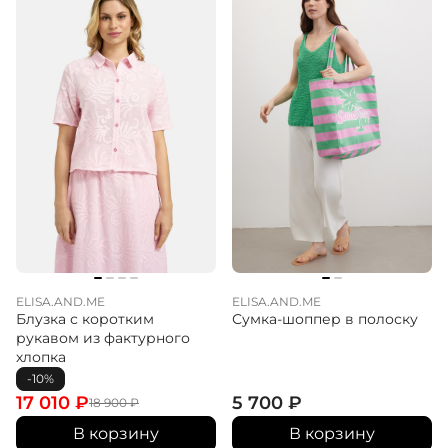
ELISA.AND.ME
ELISA.AND.ME
Блузка с коротким
Сумка-шоппер в полоску
рукавом из фактурного
хлопка
-10%
17 010
₽
5 700
₽
18 900
₽
В корзину
В корзину