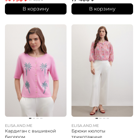
В корзину
В корзину
ELISA.AND.ME
ELISA.AND.ME
Кардиган с вышивкой
Брюки кюлоты
бисером
трикотажные