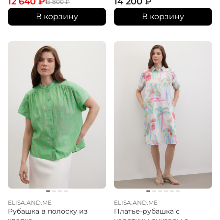
12 640
₽
14 200
₽
15 800
₽
В корзину
В корзину
ELISA.AND.ME
ELISA.AND.ME
Рубашка в полоску из
Платье-рубашка с