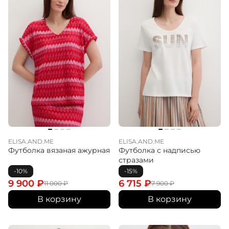
ELISA.AND.ME
ELISA.AND.ME
Футболка вязаная ажурная
Футболка с надписью
стразами
-10%
-15%
9 900
₽
6 715
₽
11 000
₽
7 900
₽
В корзину
В корзину