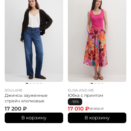
SOUL4ME
ELISA.AND.ME
Джинсы зауженные
Юбка с принтом
стрейч хлопковые
-10%
17 200
₽
17 010
₽
18 900
₽
В корзину
В корзину