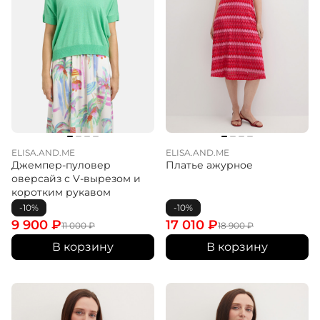
ELISA.AND.ME
ELISA.AND.ME
Джемпер-пуловер
Платье ажурное
оверсайз с V-вырезом и
коротким рукавом
-10%
-10%
9 900
₽
17 010
₽
11 000
₽
18 900
₽
В корзину
В корзину