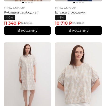
ELISA.AND.ME
ELISA.AND.ME
Рубашка свободная
Блузка с рюшами
-10%
-15%
11 340
₽
10 710
₽
12 600
₽
12 600
₽
В корзину
В корзину