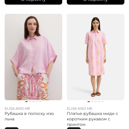
ELISA.AND.ME
ELISA.AND.ME
Рубашка в полоску изо
Платье-рубашка миди с
льна
коротким рукавом с
принтом