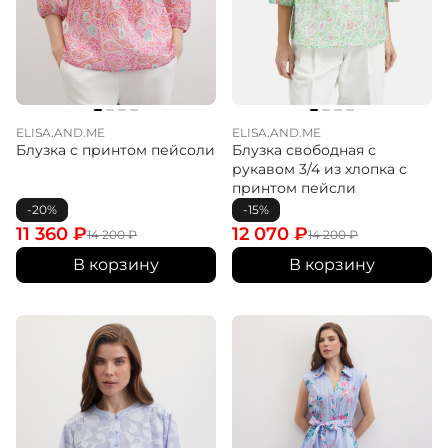
ELISA.AND.ME
ELISA.AND.ME
Блузка с принтом пейсоли
Блузка свободная с
рукавом 3/4 из хлопка с
принтом пейсли
-20%
-15%
11 360
₽
12 070
₽
14 200
₽
14 200
₽
В корзину
В корзину