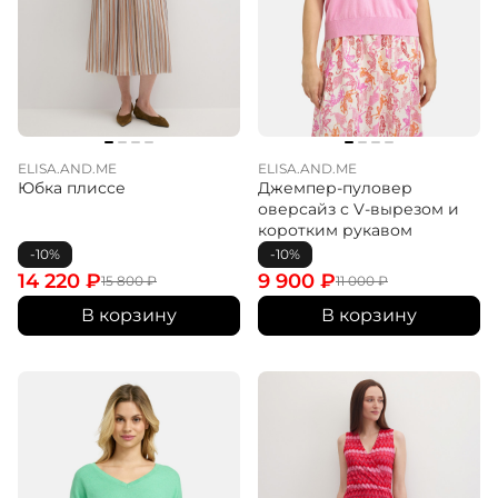
ELISA.AND.ME
ELISA.AND.ME
Юбка плиссе
Джемпер-пуловер
оверсайз с V-вырезом и
коротким рукавом
-10%
-10%
14 220
₽
9 900
₽
15 800
₽
11 000
₽
В корзину
В корзину