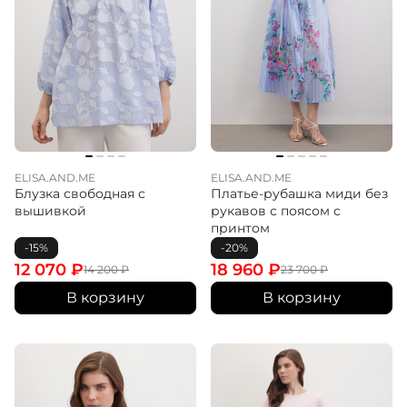
ELISA.AND.ME
ELISA.AND.ME
Блузка свободная с
Платье-рубашка миди без
вышивкой
рукавов с поясом с
принтом
-15%
-20%
12 070
₽
18 960
₽
14 200
₽
23 700
₽
В корзину
В корзину