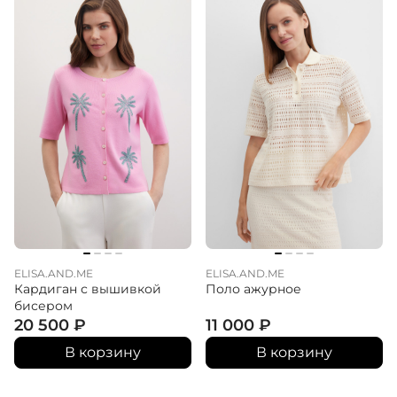
ELISA.AND.ME
ELISA.AND.ME
Кардиган с вышивкой
Поло ажурное
бисером
20 500
₽
11 000
₽
В корзину
В корзину