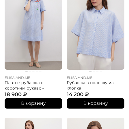
ELISA.AND.ME
ELISA.AND.ME
Платье-рубашка с
Рубашка в полоску из
коротким рукавом
хлопка
18 900
₽
14 200
₽
В корзину
В корзину