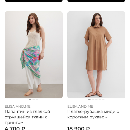
ELISA.AND.ME
ELISA.AND.ME
Палантин из гладкой
Платье-рубашка миди с
струящейся ткани с
коротким рукавом
принтом
4 700
₽
18 900
₽