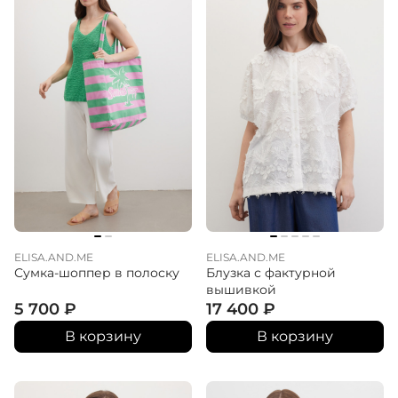
ELISA.AND.ME
ELISA.AND.ME
Сумка-шоппер в полоску
Блузка с фактурной
вышивкой
5 700
₽
17 400
₽
В корзину
В корзину