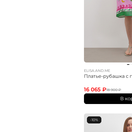
ELISA.AND.ME
Платье-рубашка с 
16 065
₽
18 900
₽
В ко
-10%