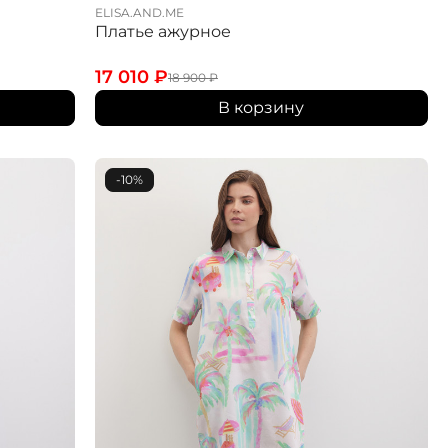
ELISA.AND.ME
Платье ажурное
17 010
₽
18 900
₽
В корзину
-10%