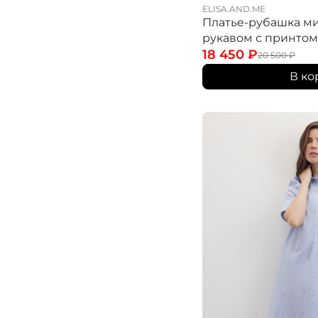
ELISA.AND.ME
Платье-рубашка ми
рукавом с принтом
18 450
₽
20 500
₽
В ко