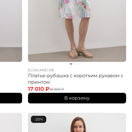
ELISA.AND.ME
Платье-рубашка с коротким рукавом с
принтом
17 010
₽
18 900
₽
В корзину
-20%