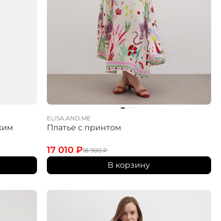
ELISA.AND.ME
ким
Платье с принтом
17 010
₽
18 900
₽
В корзину