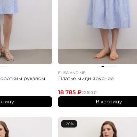
ELISA.AND.ME
коротким рукавом
Платье миди ярусное
18 785
₽
22 100
₽
рзину
В корзину
-20%