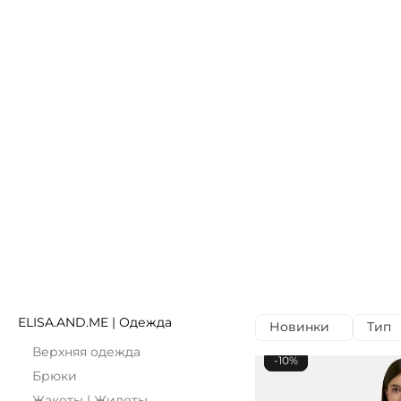
ELISA.AND.ME | Одежда
Новинки
Тип
Верхняя одежда
-10%
Брюки
Жакеты | Жилеты