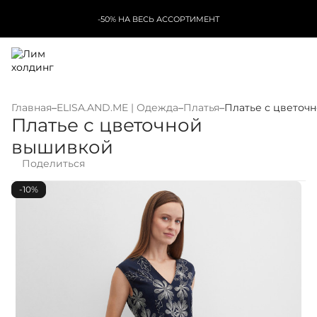
-50% НА ВЕСЬ АССОРТИМЕНТ
Главная
–
ELISA.AND.ME | Одежда
–
Платья
–
Платье с цветоч
Платье с цветочной
вышивкой
Поделиться
-10%