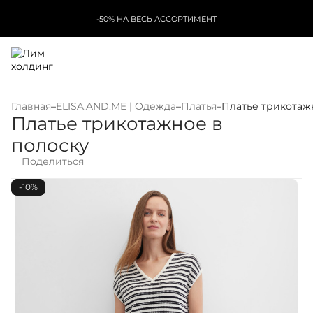
-50% НА ВЕСЬ АССОРТИМЕНТ
Главная
–
ELISA.AND.ME | Одежда
–
Платья
–
Платье трикотаж
Платье трикотажное в
полоску
Поделиться
-10%