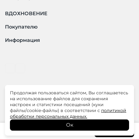
ВДОХНОВЕНИЕ
Покупателю
Информация
Продолжая пользоваться сайтом, Вы соглашаетесь
© ООО "ЛиМ Холдинг" 2026
на использование файлов для сохранения
настроек и статистики посещений (куки
файлы/cookie-файлы) в соответствии с
политикой
ELISA.AND.ME – элегантная премиум одежда для
обработки персональных данных.
современных женщин
Ок
12 780
₽
В корзину
14 200
₽