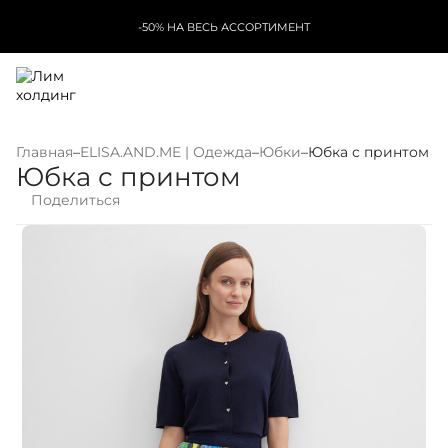
-50% НА ВЕСЬ АССОРТИМЕНТ
Главная
–
ELISA.AND.ME | Одежда
–
Юбки
–
Юбка с принтом
Юбка с принтом
Поделиться