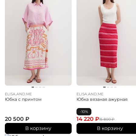
ELISA.AND.ME
ELISA.AND.ME
Юбка с принтом
Юбка вязаная ажурная
-10%
20 500
₽
14 220
₽
15 800
₽
В корзину
В корзину