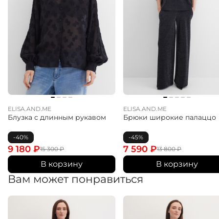
ELISA.AND.ME
ELISA.AND.ME
Блузка с длинным рукавом
Брюки широкие палаццо
-40%
-45%
9 180
₽
7 590
₽
15 300
₽
13 800
₽
В корзину
В корзину
Вам может понравиться