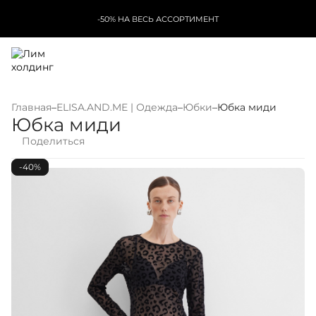
-50% НА ВЕСЬ АССОРТИМЕНТ
Главная
–
ELISA.AND.ME | Одежда
–
Юбки
–
Юбка миди
Юбка миди
Поделиться
-40%