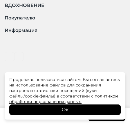
ВДОХНОВЕНИЕ
Покупателю
Информация
Продолжая пользоваться сайтом, Вы соглашаетесь
© ООО "ЛиМ Холдинг" 2026
на использование файлов для сохранения
настроек и статистики посещений (куки
файлы/cookie-файлы) в соответствии с
политикой
ELISA.AND.ME – элегантная премиум одежда для
обработки персональных данных.
современных женщин
Ок
7 380
₽
В корзину
12 300
₽