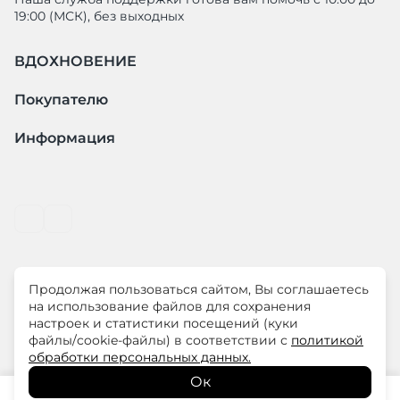
19:00 (МСК), без выходных
ВДОХНОВЕНИЕ
Покупателю
Информация
Продолжая пользоваться сайтом, Вы соглашаетесь
© ООО "ЛиМ Холдинг" 2026
на использование файлов для сохранения
настроек и статистики посещений (куки
файлы/cookie-файлы) в соответствии с
политикой
ELISA.AND.ME – элегантная премиум одежда для
обработки персональных данных.
современных женщин
Ок