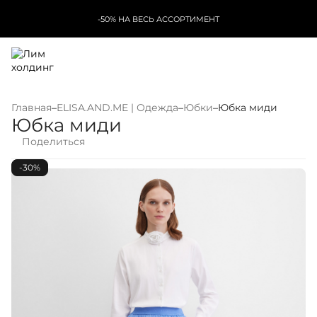
-50% НА ВЕСЬ АССОРТИМЕНТ
Главная
–
ELISA.AND.ME | Одежда
–
Юбки
–
Юбка миди
Юбка миди
Поделиться
-30%