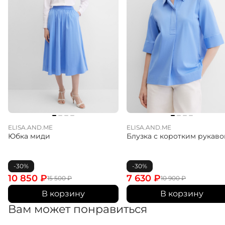
ELISA.AND.ME
ELISA.AND.ME
Юбка миди
Блузка с коротким рукав
-30%
-30%
10 850
₽
7 630
₽
15 500
₽
10 900
₽
В корзину
В корзину
Вам может понравиться