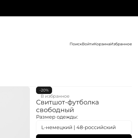
Поиск
Войти
Корзина
Избранное
-20%
В избранное
Свитшот-футболка
свободный
Размер одежды:
L-немецкий | 48-российский