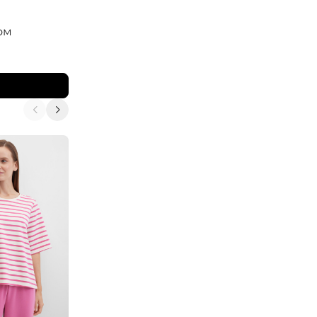
ELISA.AND.ME
ом
Блузка свободная
11 900
₽
14 000
₽
В корзину
-15%
-20%