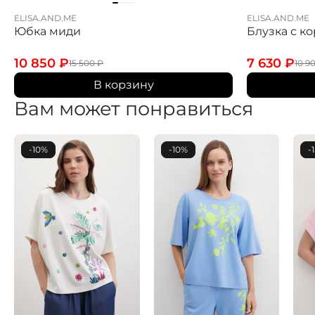
ELISA.AND.ME
ELISA.AND.ME
Юбка миди
Блузка с к
10 850
₽
7 630
₽
15 500
₽
10 9
В корзину
Вам может понравиться
-10%
-10%
-