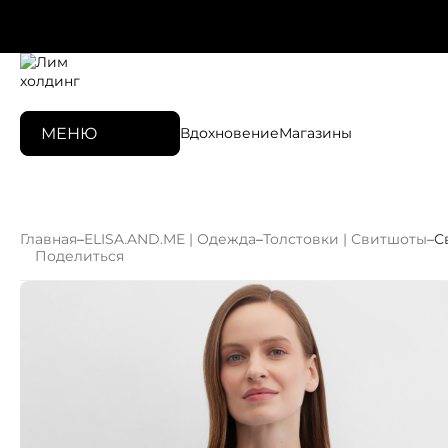
МЕНЮ
Вдохновение
Магазины
Главная
–
ELISA.AND.ME | Одежда
–
Толстовки | Свитшоты
–
С
Поделиться