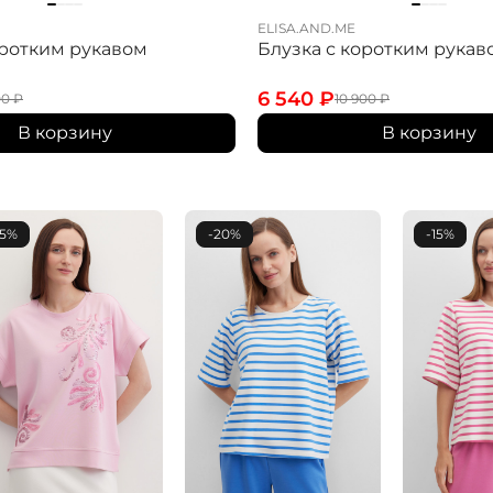
ELISA.AND.ME
оротким рукавом
Блузка с коротким рукав
6 540
₽
00
₽
10 900
₽
В корзину
В корзину
15%
-20%
-15%