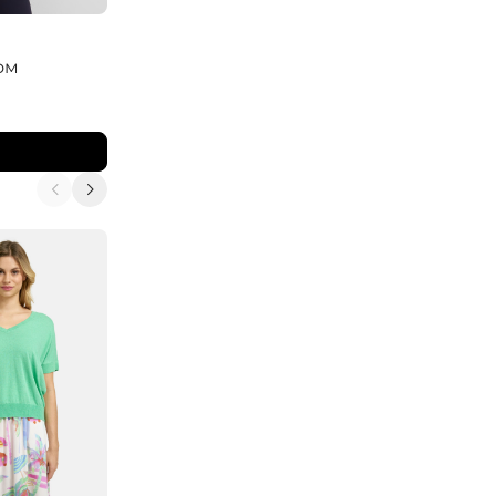
ELISA.AND.ME
ом
Блузка свободная
11 900
₽
14 000
₽
В корзину
-10%
-10%