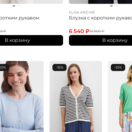
ELISA.AND.ME
оротким рукавом
Блузка с коротким рукав
6 540
₽
00
₽
10 900
₽
В корзину
В корзину
20%
-15%
-10%