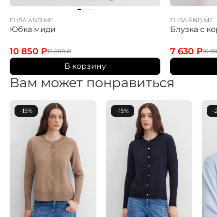
ELISA.AND.ME
ELISA.AND.ME
Юбка миди
Блузка с к
10 850
₽
7 630
₽
15 500
₽
10 9
В корзину
Вам может понравиться
-15%
-15%
-