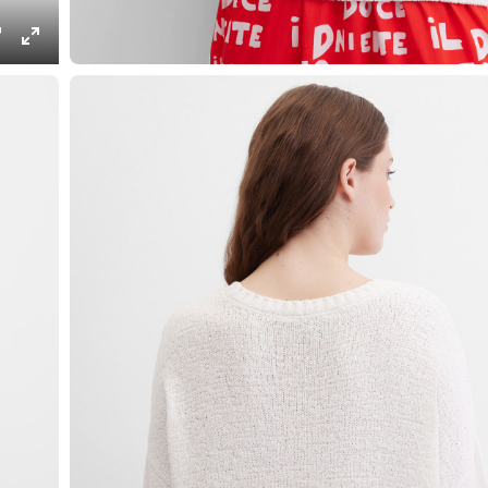
ings
PIP
Enter
fullscreen