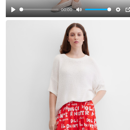
00:00
Play
Mute
Sett