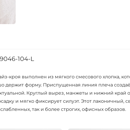
9046-104-L
айз-кроя выполнен из мягкого смесового хлопка, ко
шо держит форму. Приспущенная линия плеча созда
и актуальной. Круглый вырез, манжеты и нижний кра
осадку и мягко фиксирует силуэт. Этот лаконичный, 
лабленных, так и более строгих, офисных образов.