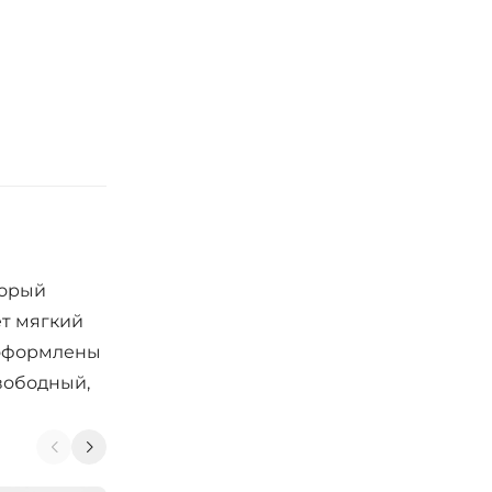
торый
ёт мягкий
й оформлены
свободный,