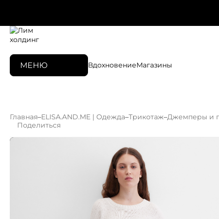
МЕНЮ
Вдохновение
Магазины
Главная
–
ELISA.AND.ME | Одежда
–
Трикотаж
–
Джемперы и 
Поделиться