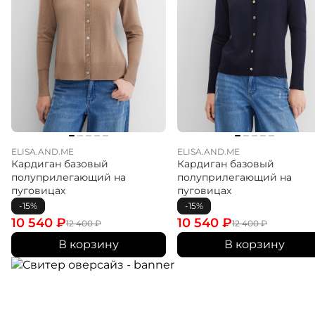
ELISA.AND.ME
ELISA.AND.ME
Кардиган базовый
Кардиган базовый
полуприлегающий на
полуприлегающий на
пуговицах
пуговицах
-15%
-15%
10 540
₽
10 540
₽
12 400
₽
12 400
₽
В корзину
В корзину