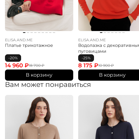
ELISA.AND.ME
ELISA.AND.ME
Платье трикотажное
Водолазка с декоративны
пуговицами
-20%
-25%
14 960
₽
8 175
₽
18 700
₽
10 900
₽
В корзину
В корзину
Вам может понравиться