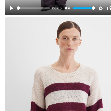
00:00
Play
Mute
Sett