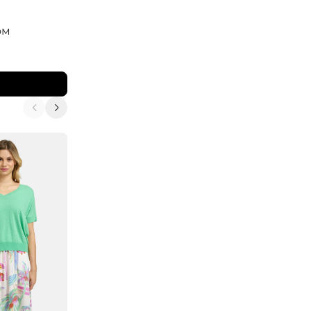
ELISA.AND.ME
ом
Блузка с длинным рукавом
8 280
₽
13 800
₽
В корзину
-10%
-10%