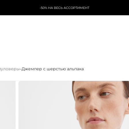
-50% НА ВЕСЬ АССОРТИМЕНТ
пуловеры
–
Джемпер с шерстью альпака