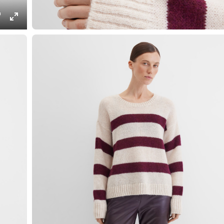
ings
PIP
Enter
fullscreen