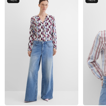
-45%
-40%