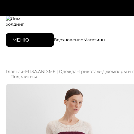
МЕНЮ
Вдохновение
Магазины
Главная
–
ELISA.AND.ME | Одежда
–
Трикотаж
–
Джемперы и 
Поделиться