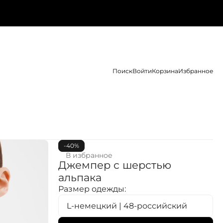
Поиск
Войти
Корзина
Избранное
-40%
В избранное
Джемпер с шерстью
альпака
Размер одежды:
L-немецкий | 48-российский