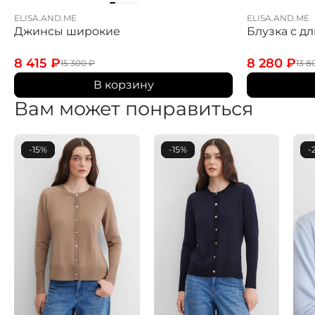
ELISA.AND.ME
ELISA.AND.ME
Джинсы широкие
Блузка с д
8 415
₽
8 280
₽
15 300
₽
13 
В корзину
Вам может понравиться
-15%
-15%
-