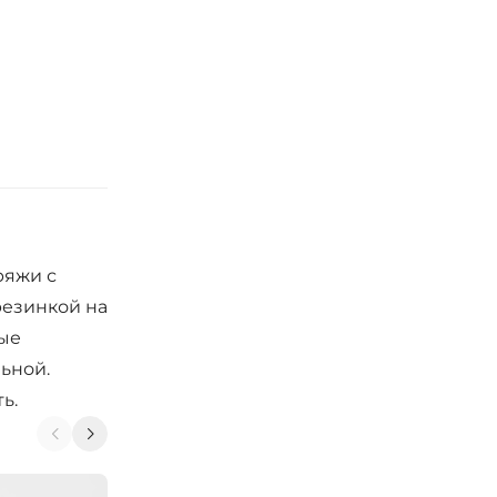
ряжи с
резинкой на
ные
ьной.
ь.