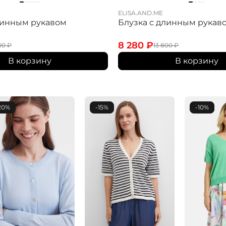
ELISA.AND.ME
линным рукавом
Блузка с длинным рукав
8 280
₽
800
₽
13 800
₽
В корзину
В корзину
20%
-15%
-10%