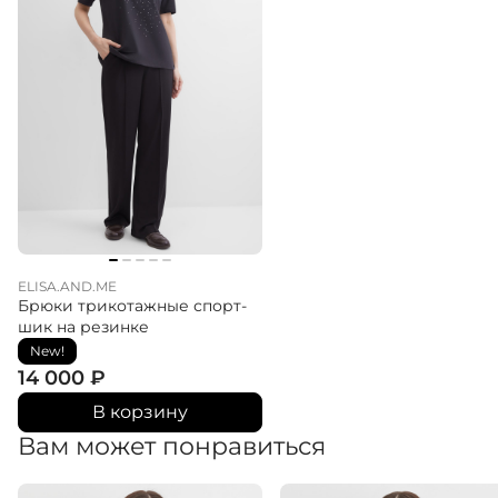
ELISA.AND.ME
Брюки трикотажные спорт-
шик на резинке
New!
14 000
₽
В корзину
Вам может понравиться