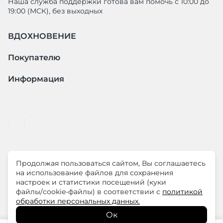
Наша служба поддержки готова вам помочь с 10:00 до
19:00 (МСК), без выходных
ВДОХНОВЕНИЕ
Покупателю
Информация
Продолжая пользоваться сайтом, Вы соглашаетесь
© ООО "ЛиМ Холдинг" 2026
на использование файлов для сохранения
настроек и статистики посещений (куки
файлы/cookie-файлы) в соответствии с
политикой
ELISA.AND.ME – элегантная премиум одежда для
обработки персональных данных.
современных женщин
Ок