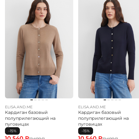
ELISA.AND.ME
ELISA.AND.ME
Кардиган базовый
Кардиган базовый
полуприлегающий на
полуприлегающий на
пуговицах
пуговицах
-15%
-15%
10 540
₽
10 540
₽
12 400
₽
12 400
₽