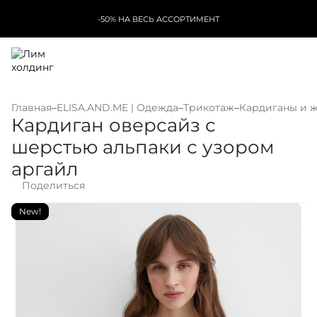
-50% НА ВЕСЬ АССОРТИМЕНТ
Главная
–
ELISA.AND.ME | Одежда
–
Трикотаж
–
Кардиганы и 
Кардиган оверсайз с
шерстью альпаки с узором
аргайл
Поделиться
New!