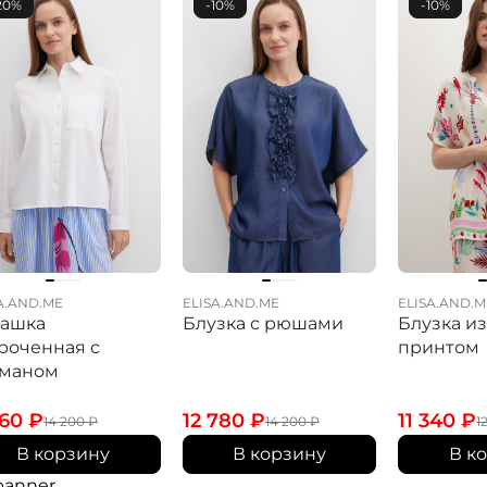
20%
-10%
-10%
A.AND.ME
ELISA.AND.ME
ELISA.AND.M
башка
Блузка с рюшами
Блузка из
роченная с
принтом
рманом
360
₽
12 780
₽
11 340
₽
14 200
₽
14 200
₽
1
В корзину
В корзину
В к