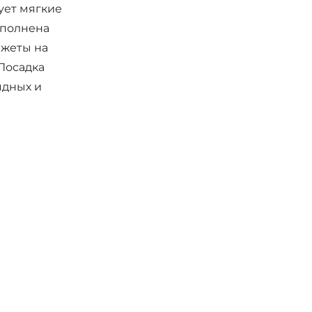
ует мягкие
ополнена
нжеты на
 Посадка
ядных и