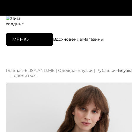
МЕНЮ
Вдохновение
Магазины
Главная
–
ELISA.AND.ME | Одежда
–
Блузки | Рубашки
–
Блузк
Поделиться