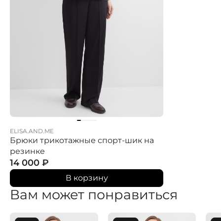
ELISA.AND.ME
Брюки трикотажные спорт-шик на
резинке
14 000
₽
В корзину
Вам может понравиться