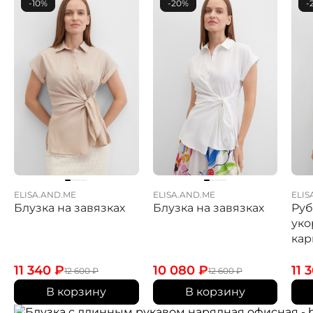
-10%
-20%
-
ELISA.AND.ME
ELISA.AND.ME
ELIS
Блузка на завязках
Блузка на завязках
Ру
уко
ка
11 340
₽
10 080
₽
11 
12 600
₽
12 600
₽
В корзину
В корзину