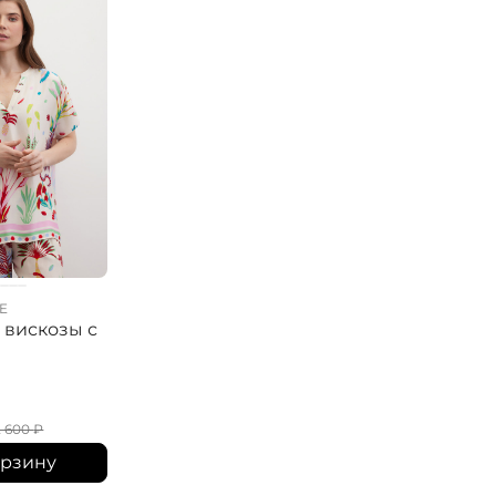
E
ELISA.AND.ME
ELISA.AND.ME
 вискозы с
Блузка с вышивкой
Блузка в полоск
вышивкой
15 800
₽
14 200
₽
2 600
₽
орзину
В корзину
В корзину