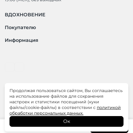
ВДОХНОВЕНИЕ
Покупателю
Информация
Продолжая пользоваться сайтом, Вы соглашаетесь
© ООО "ЛиМ Холдинг" 2026
на использование файлов для сохранения
настроек и статистики посещений (куки
файлы/cookie-файлы) в соответствии с
политикой
ELISA.AND.ME – элегантная премиум одежда для
обработки персональных данных.
современных женщин
Ок
8 280
₽
В корзину
13 800
₽