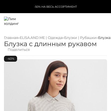
-50% НА ВЕСЬ АССОРТИМЕНТ
Главная
–
ELISA.AND.ME | Одежда
–
Блузки | Рубашки
–
Блузка
Блузка с длинным рукавом
Поделиться
-40%