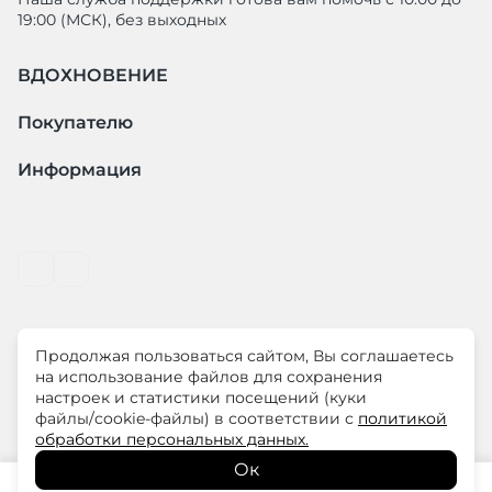
19:00 (МСК), без выходных
ВДОХНОВЕНИЕ
Покупателю
Информация
Продолжая пользоваться сайтом, Вы соглашаетесь
© ООО "ЛиМ Холдинг" 2026
на использование файлов для сохранения
настроек и статистики посещений (куки
файлы/cookie-файлы) в соответствии с
политикой
ELISA.AND.ME – элегантная премиум одежда для
обработки персональных данных.
современных женщин
Ок