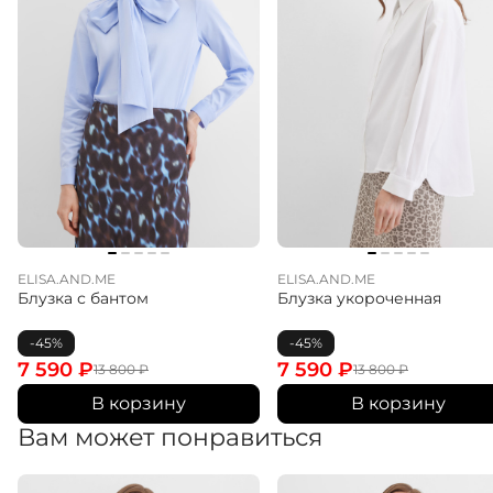
ELISA.AND.ME
ELISA.AND.ME
Блузка с бантом
Блузка укороченная
-45%
-45%
7 590
₽
7 590
₽
13 800
₽
13 800
₽
В корзину
В корзину
Вам может понравиться