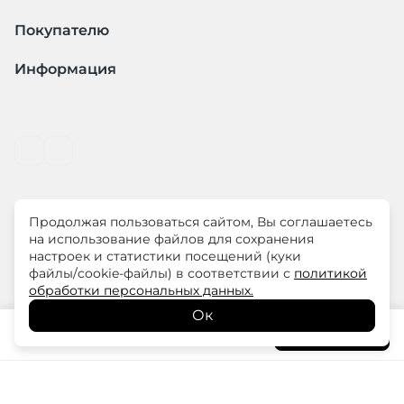
Покупателю
Информация
Продолжая пользоваться сайтом, Вы соглашаетесь
© ООО "ЛиМ Холдинг" 2026
на использование файлов для сохранения
настроек и статистики посещений (куки
файлы/cookie-файлы) в соответствии с
политикой
ELISA.AND.ME – элегантная премиум одежда для
обработки персональных данных.
современных женщин
Ок
7 380
₽
В корзину
12 300
₽