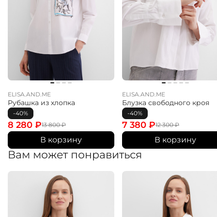
ELISA.AND.ME
ELISA.AND.ME
Рубашка из хлопка
Блузка свободного кроя
-40%
-40%
8 280
₽
7 380
₽
13 800
₽
12 300
₽
В корзину
В корзину
Вам может понравиться