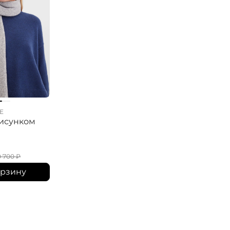
E
ELISA.AND.ME
ELISA.AND.ME
исунком
Шарф с рисунком
Шапка с шерст
альпаки
10 165
₽
3 720
₽
0 700
₽
10 700
₽
6 200
₽
орзину
В корзину
В корзину