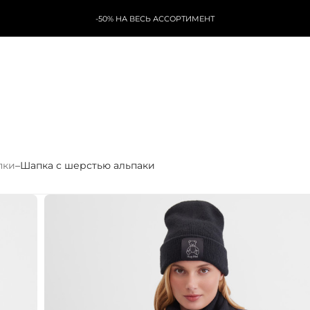
-50% НА ВЕСЬ АССОРТИМЕНТ
пки
–
Шапка с шерстью альпаки