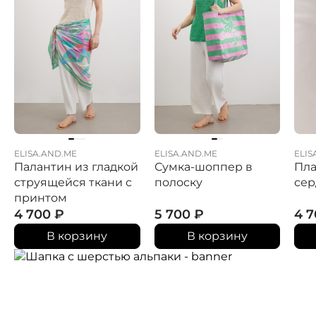
ELISA.AND.ME
ELISA.AND.ME
ELIS
Палантин из гладкой
Сумка-шоппер в
Пла
струящейся ткани с
полоску
сер
принтом
4 700
₽
5 700
₽
4 
В корзину
В корзину