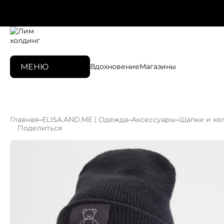
МЕНЮ
Вдохновение
Магазины
Главная
–
ELISA.AND.ME | Одежда
–
Аксессуары
–
Шапки и ке
Поделиться