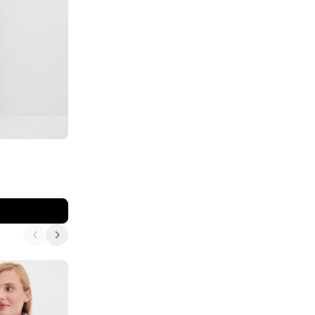
ELISA.AND.ME
Джинсы зауженные
9 180
₽
15 300
₽
В корзину
-5%
-40%