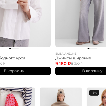
ELISA.AND.ME
бодного кроя
Джинсы широкие
9 180
₽
00
₽
15 300
₽
В корзину
В корзину
-5%