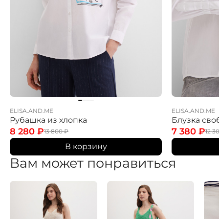
ELISA.AND.ME
ELISA.AND.ME
Рубашка из хлопка
Блузка сво
8 280
₽
7 380
₽
13 800
₽
12 3
В корзину
Вам может понравиться