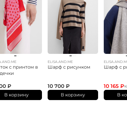
A.AND.ME
ELISA.AND.ME
ELISA.AND.M
ток с принтом в
Шарф с рисунком
Шарф с р
дечки
700
₽
10 700
₽
10 165
₽
1
В корзину
В корзину
В к