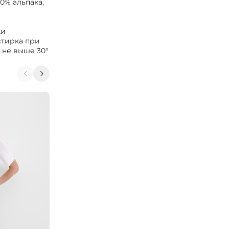
0% альпака,
ки
стирка при
 не выше 30°
-40%