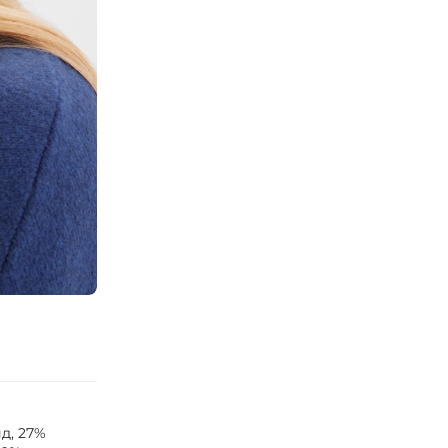
д, 27%