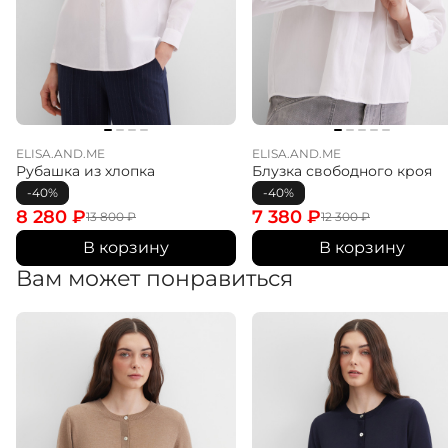
ELISA.AND.ME
ELISA.AND.ME
Рубашка из хлопка
Блузка свободного кроя
-40%
-40%
8 280
₽
7 380
₽
13 800
₽
12 300
₽
В корзину
В корзину
Вам может понравиться