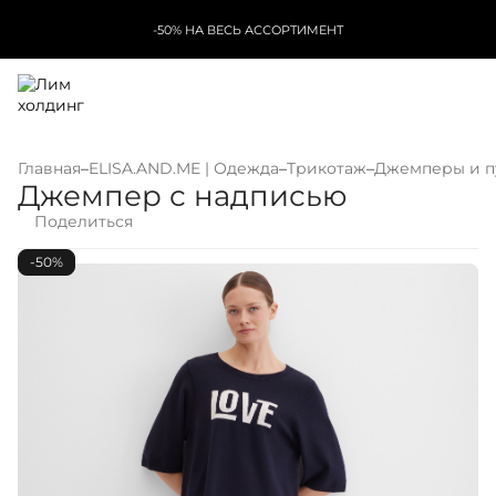
-50% НА ВЕСЬ АССОРТИМЕНТ
Главная
–
ELISA.AND.ME | Одежда
–
Трикотаж
–
Джемперы и п
Джемпер с надписью
Поделиться
-50%