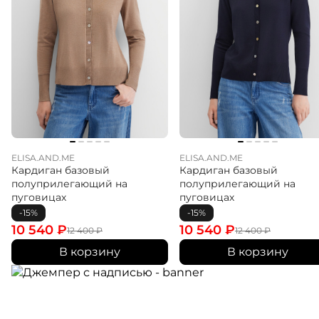
ELISA.AND.ME
ELISA.AND.ME
Кардиган базовый
Кардиган базовый
полуприлегающий на
полуприлегающий на
пуговицах
пуговицах
-15%
-15%
10 540
₽
10 540
₽
12 400
₽
12 400
₽
В корзину
В корзину