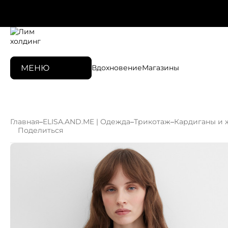
МЕНЮ
Вдохновение
Магазины
Главная
–
ELISA.AND.ME | Одежда
–
Трикотаж
–
Кардиганы и 
Поделиться