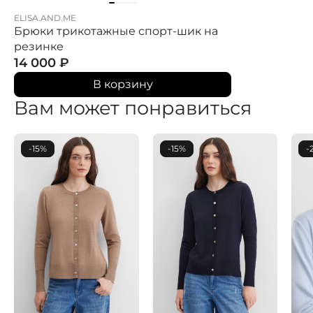
ELISA.AND.ME
Брюки трикотажные спорт-шик на
резинке
14 000
₽
В корзину
Вам может понравиться
-15%
-15%
-