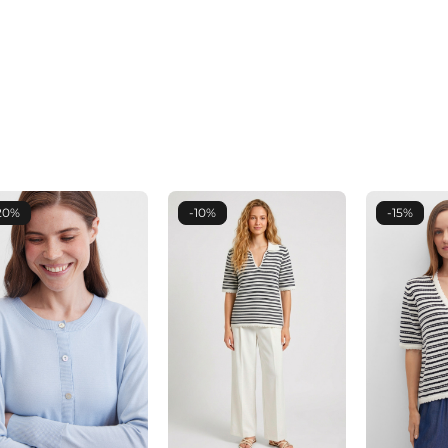
20%
-10%
-15%