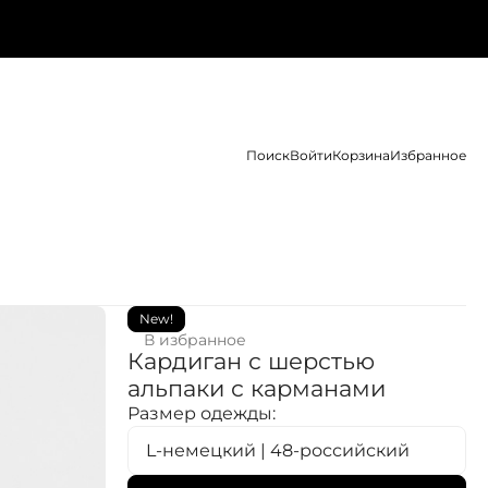
Поиск
Войти
Корзина
Избранное
New!
В избранное
Кардиган с шерстью
альпаки с карманами
Размер одежды:
L-немецкий | 48-российский