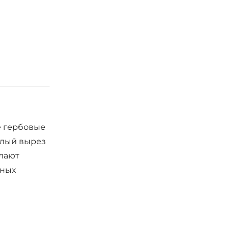
е гербовые
глый вырез
елают
тных