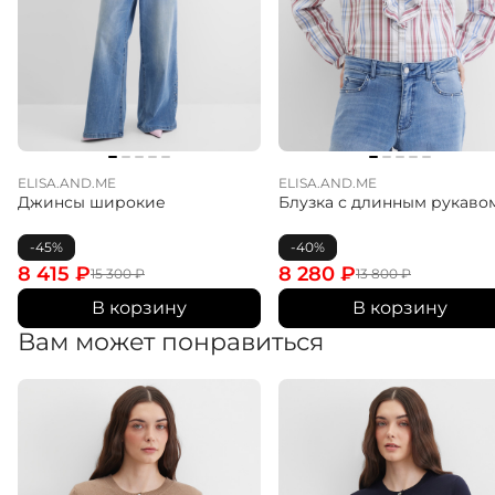
ELISA.AND.ME
ELISA.AND.ME
Джинсы широкие
Блузка с длинным рукаво
-45%
-40%
8 415
₽
8 280
₽
15 300
₽
13 800
₽
В корзину
В корзину
Вам может понравиться