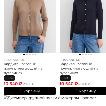
ELISA.AND.ME
ELISA.AND.ME
Кардиган базовый
Кардиган базовый
полуприлегающий на
полуприлегающий на
пуговицах
пуговицах
-15%
-15%
10 540
₽
10 540
₽
12 400
₽
12 400
₽
В корзину
В корзину