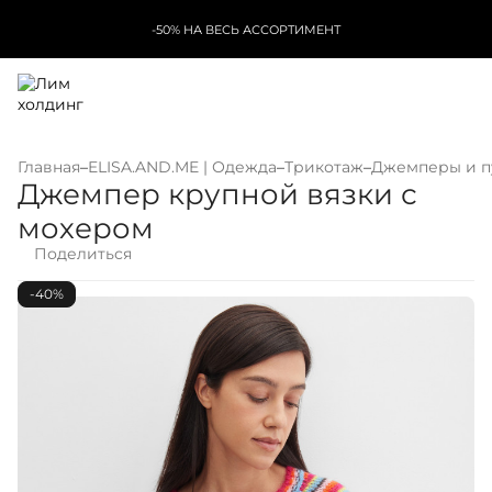
-50% НА ВЕСЬ АССОРТИМЕНТ
Главная
–
ELISA.AND.ME | Одежда
–
Трикотаж
–
Джемперы и п
Джемпер крупной вязки с
мохером
Поделиться
-40%