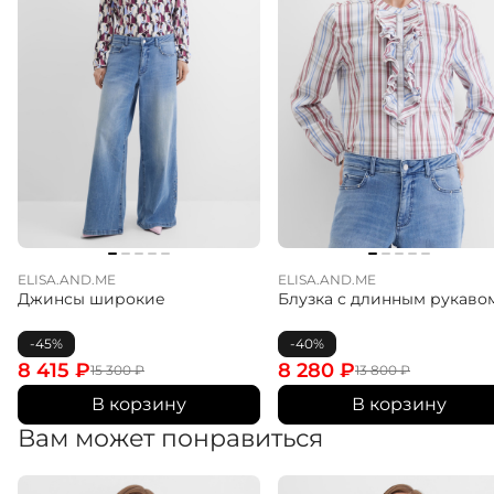
ELISA.AND.ME
ELISA.AND.ME
Джинсы широкие
Блузка с длинным рукаво
-45%
-40%
8 415
₽
8 280
₽
15 300
₽
13 800
₽
В корзину
В корзину
Вам может понравиться