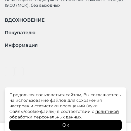
19:00 (МСК), без выходных
ВДОХНОВЕНИЕ
Покупателю
Информация
Продолжая пользоваться сайтом, Вы соглашаетесь
© ООО "ЛиМ Холдинг" 2026
на использование файлов для сохранения
настроек и статистики посещений (куки
файлы/cookie-файлы) в соответствии с
политикой
ELISA.AND.ME – элегантная премиум одежда для
обработки персональных данных.
современных женщин
Ок