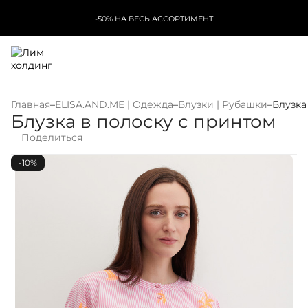
-50% НА ВЕСЬ АССОРТИМЕНТ
Главная
–
ELISA.AND.ME | Одежда
–
Блузки | Рубашки
–
Блузка
Блузка в полоску с принтом
Поделиться
-10%