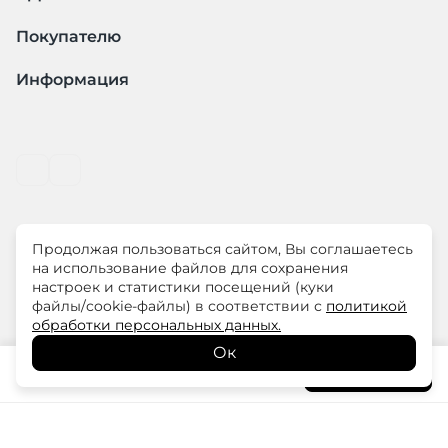
Покупателю
Информация
Продолжая пользоваться сайтом, Вы соглашаетесь
© ООО "ЛиМ Холдинг" 2026
на использование файлов для сохранения
настроек и статистики посещений (куки
файлы/cookie-файлы) в соответствии с
политикой
ELISA.AND.ME – элегантная премиум одежда для
обработки персональных данных.
современных женщин
Ок
7 590
₽
В корзину
13 800
₽