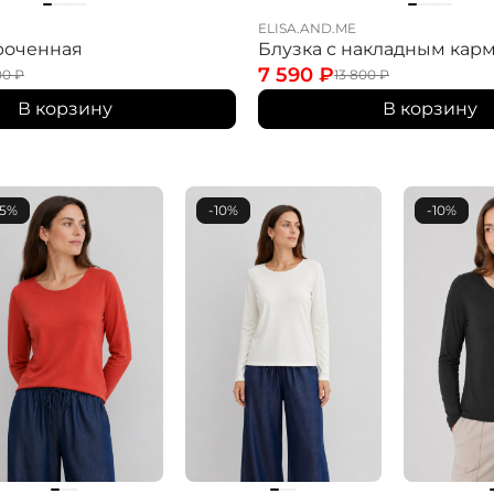
ELISA.AND.ME
роченная
Блузка с накладным кар
7 590
₽
00
₽
13 800
₽
В корзину
В корзину
15%
-10%
-10%