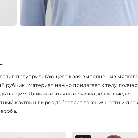
L
нгслив полуприлегающего кроя выполнен из мягкого
й рубчик . Материал нежно прилегает к телу, подче
и дышащим. Длинные втачные рукава делают модель
атный круглый вырез добавляет лаконичности и прак
ероба.