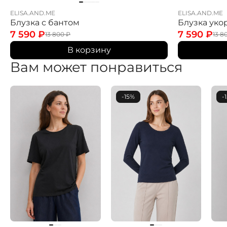
ELISA.AND.ME
ELISA.AND.ME
Блузка с бантом
Блузка уко
7 590
₽
7 590
₽
13 800
₽
13 8
В корзину
Вам может понравиться
-15%
-