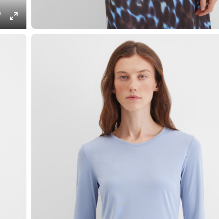
ings
PIP
Enter
fullscreen