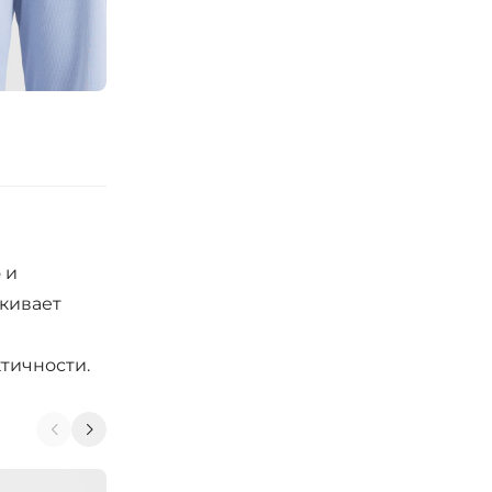
 и
ркивает
тичности.