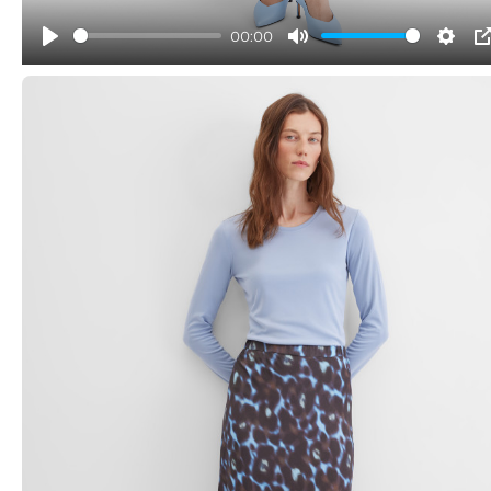
00:00
Play
Mute
Sett