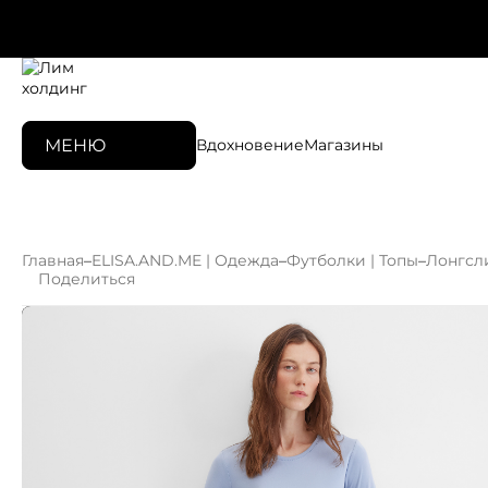
МЕНЮ
Вдохновение
Магазины
Главная
–
ELISA.AND.ME | Одежда
–
Футболки | Топы
–
Лонгсл
Поделиться