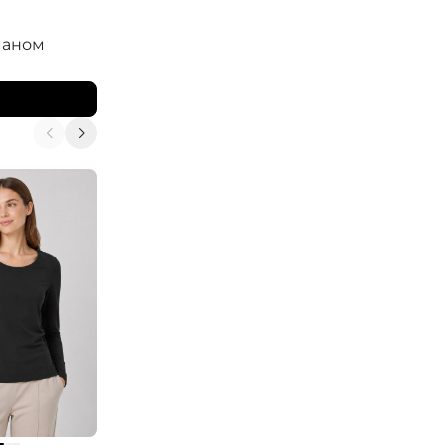
ELISA.AND.ME
маном
Блузка с отделкой на манжетах
7 590
₽
13 800
₽
В корзину
-10%