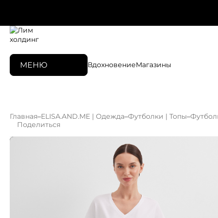
МЕНЮ
Вдохновение
Магазины
Главная
–
ELISA.AND.ME | Одежда
–
Футболки | Топы
–
Футбол
Поделиться