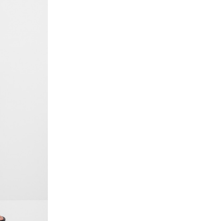
т в каждой
-5%