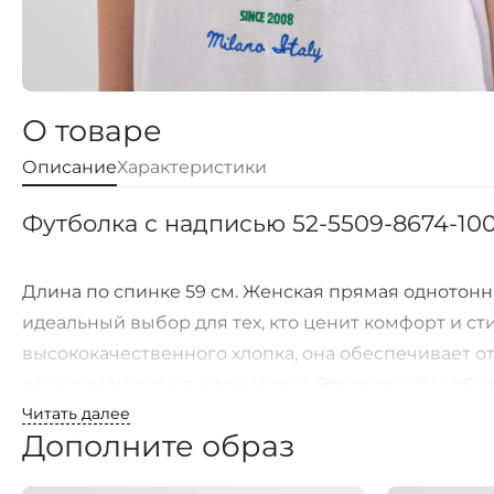
О товаре
Описание
Характеристики
Футболка с надписью 52-5509-8674-10
Длина по спинке 59 см. Женская прямая однотонн
идеальный выбор для тех, кто ценит комфорт и ст
высококачественного хлопка, она обеспечивает о
ее незаменимой в жаркие дни. Элегантный V-обр
Читать далее
женственности, а короткие рукава обеспечивают 
Дополните образ
груди придает футболке оригинальность и индиви
прекрасно подходит как для прогулок по городу, 