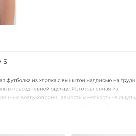
0-S
ая футболка из хлопка с вышитой надписью на груди
иль в повседневной одежде. Изготовленная из
тличную воздухопроницаемость и мягкость на ощупь,
азный вырез подчеркивает линию шеи, добавляя нот
свободу движений и легкость. Уникальная вышитая н
дуальность, позволяя вам выделиться из толпы. Эта
так и для отдыха на природе, а ее универсальный одн