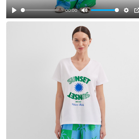
00:00
Play
Mute
Sett