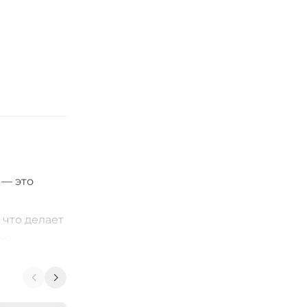
 — это
 что делает
ку
адпись на
 модель
отонный