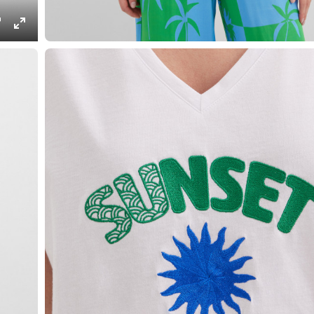
ings
PIP
Enter
fullscreen