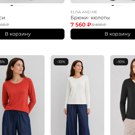
ELISA.AND.ME
си
Брюки- кюлоты
7 560
₽
500
₽
12 600
₽
В корзину
В корзину
15%
-10%
-10%