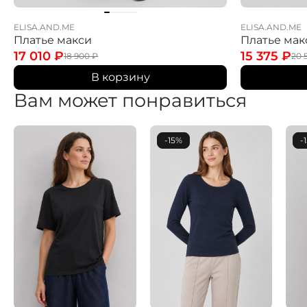
ELISA.AND.ME
ELISA.AND.ME
Платье макси
Платье мак
17 010
₽
15 375
₽
18 900
₽
20 
В корзину
Вам может понравиться
-15%
-