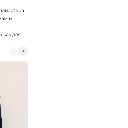
полиэстера
кам и
 как для
-25%