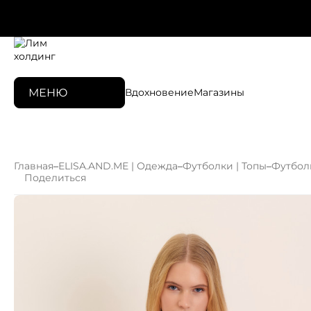
МЕНЮ
Вдохновение
Магазины
Главная
–
ELISA.AND.ME | Одежда
–
Футболки | Топы
–
Футбол
Поделиться