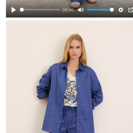
00:00
Play
Mute
Sett