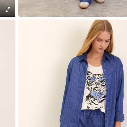
ings
PIP
Enter
fullscreen