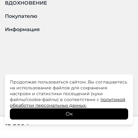
ВДОХНОВЕНИЕ
Покупателю
Информация
Продолжая пользоваться сайтом, Вы соглашаетесь
© ООО "ЛиМ Холдинг" 2026
на использование файлов для сохранения
настроек и статистики посещений (куки
файлы/cookie-файлы) в соответствии с
политикой
ELISA.AND.ME – элегантная премиум одежда для
обработки персональных данных.
современных женщин
Ок
15 500
₽