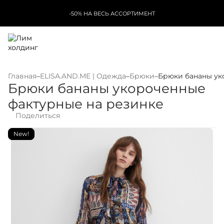
-50% НА ВЕСЬ АССОРТИМЕНТ
Главная
–
ELISA.AND.ME | Одежда
–
Брюки
–
Брюки бананы ук
Брюки бананы укороченные
фактурные на резинке
Поделиться
New!