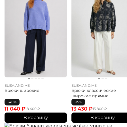
ELISA.AND.ME
ELISA.AND.ME
Брюки широкие
Брюки классические
широкие прямые
-40%
-15%
11 040
₽
13 430
₽
18 400
₽
15 800
₽
В корзину
В корзину