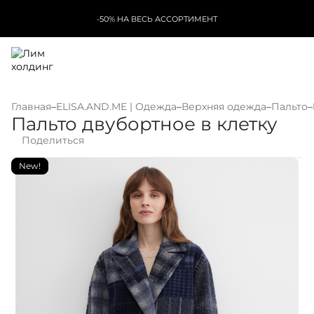
-50% НА ВЕСЬ АССОРТИМЕНТ
Главная
–
ELISA.AND.ME | Одежда
–
Верхняя одежда
–
Пальто
–
Пальто двубортное в клетку
Поделиться
New!