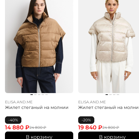
воротник, прорезные карманы и двубортная застежка
формируют элегантный классический образ.
Благодаря технологии Double Face и отсутствию
подкладки модель выглядит легче и комфортно
садится по фигуре. Шлица на спинке добавляет
свободу движений. Подходит для делового гардероба,
городских образов и повседневной носки в
межсезонье.
ELISA.AND.ME
ELISA.AND.ME
Жилет стеганый на молнии
Жилет стеганый на молн
-40%
-20%
14 880
₽
19 840
₽
24 800
₽
24 800
₽
В корзину
В корзину