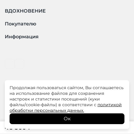
ВДОХНОВЕНИЕ
Покупателю
Информация
Продолжая пользоваться сайтом, Вы соглашаетесь
© ООО "ЛиМ Холдинг" 2026
на использование файлов для сохранения
настроек и статистики посещений (куки
файлы/cookie-файлы) в соответствии с
политикой
ELISA.AND.ME – элегантная премиум одежда для
обработки персональных данных.
современных женщин
Ок
46 500
₽