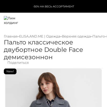
-50% НА ВЕСЬ АССОРТИМЕНТ
Главная
–
ELISA.AND.ME | Одежда
–
Верхняя одежда
–
Пальто
–
Пальто классическое
двубортное Double Face
демисезоннон
Поделиться
New!