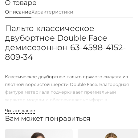
О товаре
Описание
Характеристики
Пальто классическое
двубортное Double Face
демисезоннон 63-4598-4152-
809-34
Классическое двубортное пальто прямого силуэта из
плотной ворсистой шерсти Double Face. Благородная
фактура материала подчеркивает премиальный
характер модели и обеспечивает комфорт в
прохладную погоду. Приспущенная линия плеча
Читать далее
создает современную расслабленную посадку, а
Вам может понравиться
комбинированный рукав с элементами реглана делает
силуэт более мягким и пластичным. Английский