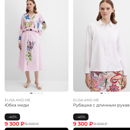
ELISA.AND.ME
ELISA.AND.ME
Юбка миди
Рубашка с длинным рука
-40%
-40%
9 300
₽
9 300
₽
15 500
₽
15 500
₽