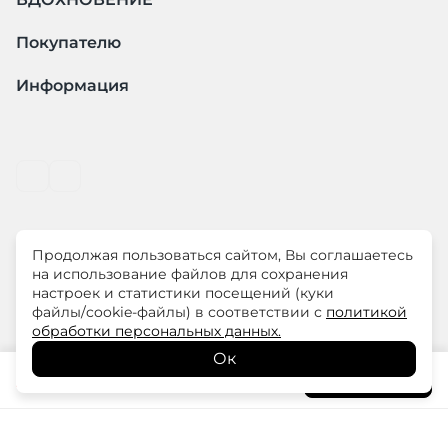
Покупателю
Информация
Продолжая пользоваться сайтом, Вы соглашаетесь
© ООО "ЛиМ Холдинг" 2026
на использование файлов для сохранения
настроек и статистики посещений (куки
файлы/cookie-файлы) в соответствии с
политикой
ELISA.AND.ME – элегантная премиум одежда для
обработки персональных данных.
современных женщин
Ок
25 075
₽
В корзину
29 500
₽