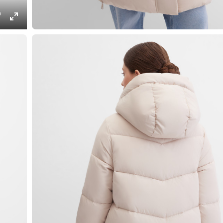
ings
PIP
Enter
fullscreen