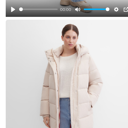
00:00
Play
Mute
Sett