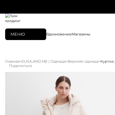
МЕНЮ
Вдохновение
Магазины
Главная
–
ELISA.AND.ME | Одежда
–
Верхняя одежда
–
Куртка
Поделиться