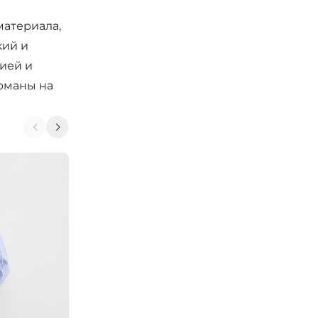
материала,
кий и
ией и
арманы на
-40%