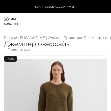
-50% НА ВЕСЬ АССОРТИМЕНТ
Главная
–
ELISA.AND.ME | Одежда
–
Трикотаж
–
Джемперы и п
Джемпер оверсайз
Поделиться
-40%