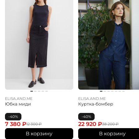
ELISA.AND.ME
ELISA.AND.ME
Юбка миди
Куртка-бомбер
-40%
-40%
7 380
₽
22 920
₽
12 300
₽
38 200
₽
В корзину
В корзину