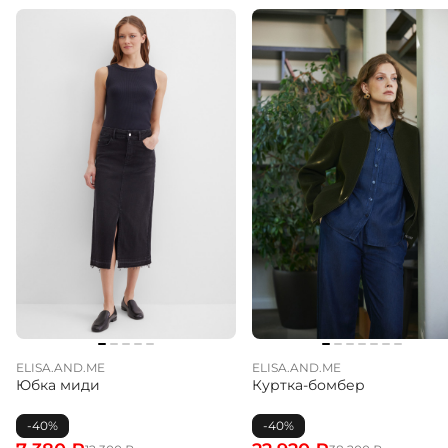
ELISA.AND.ME
ELISA.AND.ME
Юбка миди
Куртка-бомбер
-40%
-40%