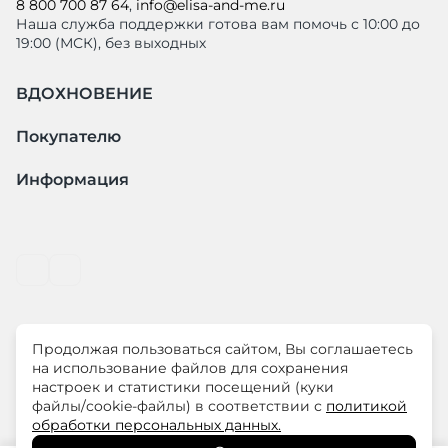
8 800 700 87 64
,
info@elisa-and-me.ru
Наша служба поддержки готова вам помочь с 10:00 до
19:00 (МСК), без выходных
ВДОХНОВЕНИЕ
Покупателю
Информация
Продолжая пользоваться сайтом, Вы соглашаетесь
© ООО "ЛиМ Холдинг" 2026
на использование файлов для сохранения
настроек и статистики посещений (куки
файлы/cookie-файлы) в соответствии с
политикой
ELISA.AND.ME – элегантная премиум одежда для
обработки персональных данных.
современных женщин