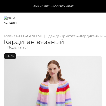
-50% НА ВЕСЬ АССОРТИМЕНТ
Главная
–
ELISA.AND.ME | Одежда
–
Трикотаж
–
Кардиганы и 
Кардиган вязаный
Поделиться
-40%