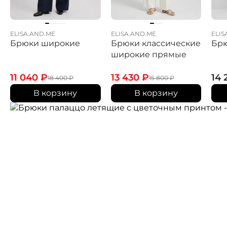
ELISA.AND.ME
ELISA.AND.ME
ELIS
Брюки широкие
Брюки классические
Бр
широкие прямые
11 040
₽
13 430
₽
14
18 400
₽
15 800
₽
В корзину
В корзину