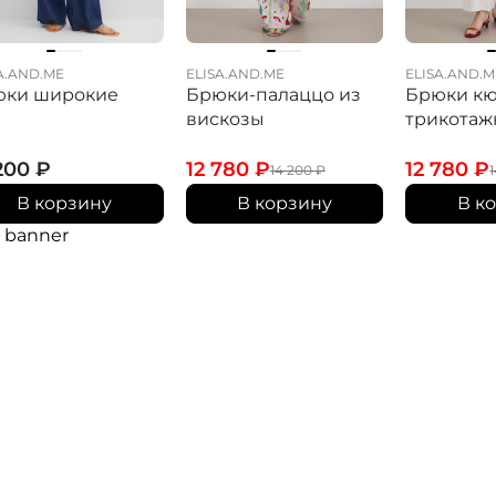
A.AND.ME
ELISA.AND.ME
ELISA.AND.M
юки широкие
Брюки-палаццо из
Брюки к
вискозы
трикота
 200
₽
12 780
₽
12 780
₽
14 200
₽
В корзину
В корзину
В к