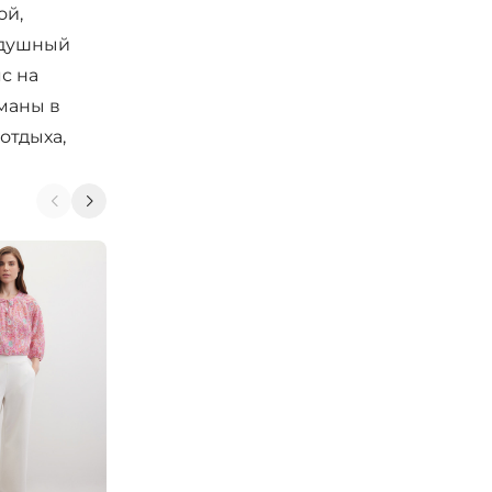
ой,
здушный
с на
маны в
отдыха,
-10%
-15%