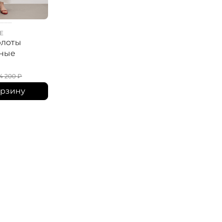
E
ELISA.AND.ME
ELISA.AND.ME
юлоты
Брюки кюлоты
Брюки широки
жные
трикотажные с
трикотажные
пайетками
12 780
₽
13 430
₽
14 200
₽
14 200
₽
15 800
₽
орзину
В корзину
В корзину