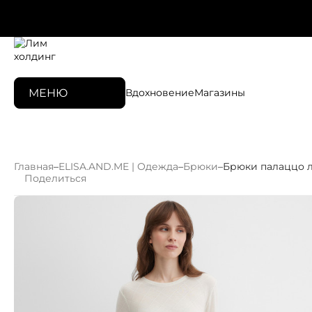
МЕНЮ
Вдохновение
Магазины
Главная
–
ELISA.AND.ME | Одежда
–
Брюки
–
Брюки палаццо 
Поделиться