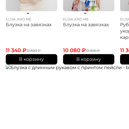
ELISA.AND.ME
ELISA.AND.ME
ELIS
Блузка на завязках
Блузка на завязках
Ру
уко
ка
11 340
₽
10 080
₽
11 
12 600
₽
12 600
₽
В корзину
В корзину