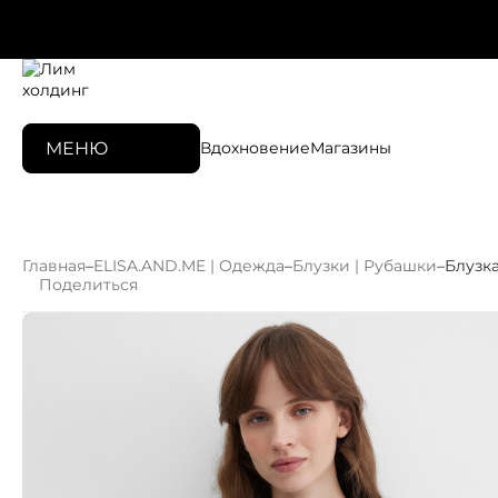
МЕНЮ
Вдохновение
Магазины
Главная
–
ELISA.AND.ME | Одежда
–
Блузки | Рубашки
–
Блузк
Поделиться