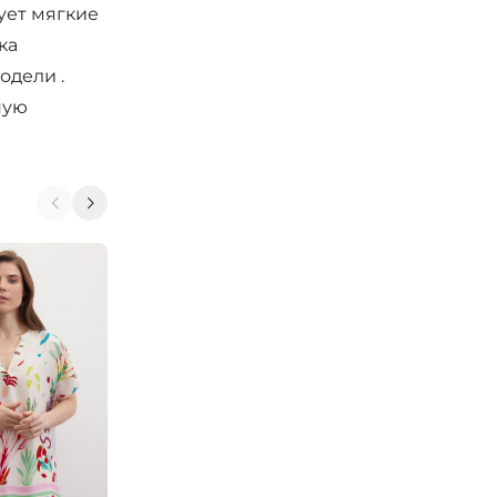
ует мягкие
ка
одели .
ную