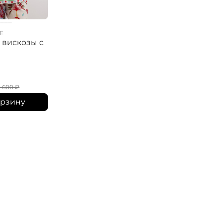
E
ELISA.AND.ME
ELISA.AND.ME
 вискозы с
Блузка с вышивкой
Блузка в полоск
вышивкой
15 800
₽
14 200
₽
2 600
₽
орзину
В корзину
В корзину