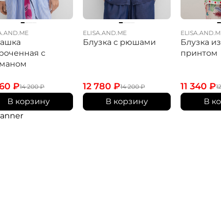
A.AND.ME
ELISA.AND.ME
ELISA.AND.M
башка
Блузка с рюшами
Блузка из
роченная с
принтом
рманом
360
₽
12 780
₽
11 340
₽
14 200
₽
14 200
₽
1
В корзину
В корзину
В к