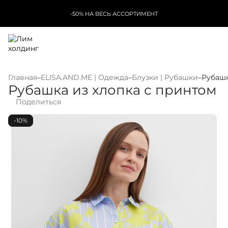
-50% НА ВЕСЬ АССОРТИМЕНТ
Главная
–
ELISA.AND.ME | Одежда
–
Блузки | Рубашки
–
Рубашк
Рубашка из хлопка с принтом
Поделиться
-10%