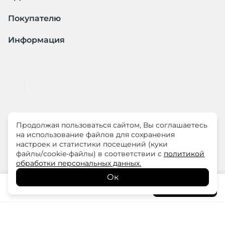
Покупателю
Информация
Продолжая пользоваться сайтом, Вы соглашаетесь
© ООО "ЛиМ Холдинг" 2026
на использование файлов для сохранения
настроек и статистики посещений (куки
файлы/cookie-файлы) в соответствии с
политикой
ELISA.AND.ME – элегантная премиум одежда для
обработки персональных данных.
современных женщин
Ок
12 780
₽
В корзину
14 200
₽