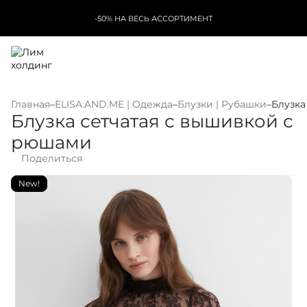
-50% НА ВЕСЬ АССОРТИМЕНТ
Главная
–
ELISA.AND.ME | Одежда
–
Блузки | Рубашки
–
Блузка
Блузка сетчатая с вышивкой с
рюшами
Поделиться
New!