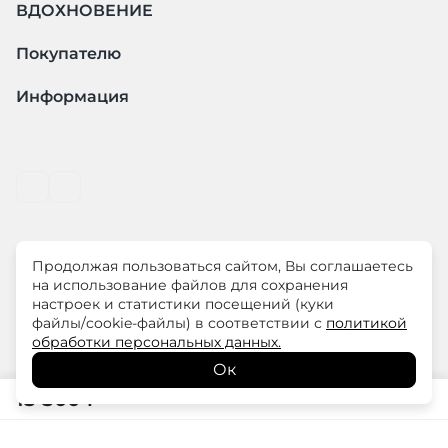
ВДОХНОВЕНИЕ
Покупателю
Информация
Продолжая пользоваться сайтом, Вы соглашаетесь
© ООО "ЛиМ Холдинг" 2026
на использование файлов для сохранения
настроек и статистики посещений (куки
файлы/cookie-файлы) в соответствии с
политикой
ELISA.AND.ME – элегантная премиум одежда для
обработки персональных данных.
современных женщин
Ок
15 500
₽