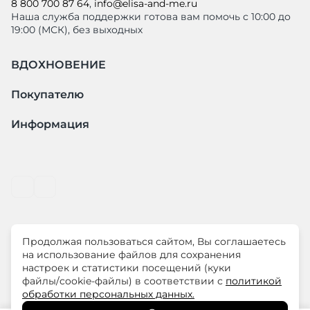
8 800 700 87 64
,
info@elisa-and-me.ru
Наша служба поддержки готова вам помочь с 10:00 до
19:00 (МСК), без выходных
ВДОХНОВЕНИЕ
Покупателю
Информация
Продолжая пользоваться сайтом, Вы соглашаетесь
© ООО "ЛиМ Холдинг" 2026
на использование файлов для сохранения
настроек и статистики посещений (куки
файлы/cookie-файлы) в соответствии с
политикой
ELISA.AND.ME – элегантная премиум одежда для
обработки персональных данных.
современных женщин