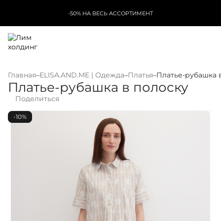
-50% НА ВЕСЬ АССОРТИМЕНТ
Главная
–
ELISA.AND.ME | Одежда
–
Платья
–
Платье-рубашка 
Платье-рубашка в полоску
Поделиться
-10%