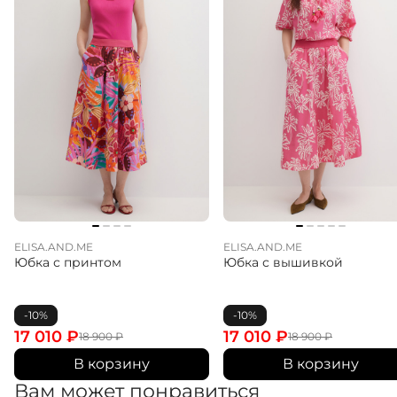
ELISA.AND.ME
ELISA.AND.ME
Юбка с принтом
Юбка с вышивкой
-10%
-10%
17 010
₽
17 010
₽
18 900
₽
18 900
₽
В корзину
В корзину
Вам может понравиться