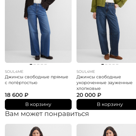
Ворот-хомут является частью несъёмного капюшона.
Капюшон с утяжкой, без опушки; утяжка – тесьма с
плоскими металлическими эглетами, входы в кулиску
оформлены крупными круглыми люверсами. Рукава
оснащены ветрозащитными манжетами.
SOUL4ME
SOUL4ME
Джинсы свободные прямые
Джинсы свободные
с потёртостью
укороченные зауженные
хлопковые
18 600
₽
20 000
₽
В корзину
В корзину
Вам может понравиться