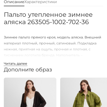
Описание
Характеристики
Пальто утепленное зимнее
аляска 263505-1002-702-36
Зимнее пальто прямого кроя, модель аляска. Внешний
материал плотный, прочный, сатиновый. Подкладка
нежная, приятная на ощупь, прочная и плотная, с
тиснением логотипа бренда. Наполнитель –
искусственный пух. Застёгивается пальто на молнию в
Читать далее
тон внешнего материала с двумя бегунками, слайдеры
Дополните образ
оформлены в виде колец с тиснением –
наименованием бренда; молния усилена двумя
ветрозащитными планками, внешняя застёгивается на
скрытые металлические пуговицы. У модели имеется 3
кармана: 2 внешних прорезных на молнии и 1
внутренний, потайной, застёгивающийся на молнию.