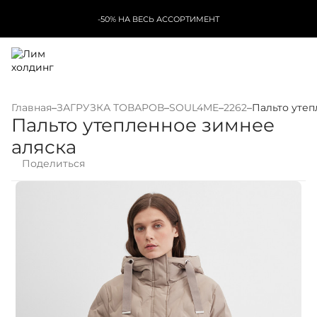
-50% НА ВЕСЬ АССОРТИМЕНТ
Главная
–
ЗАГРУЗКА ТОВАРОВ
–
SOUL4ME
–
2262
–
Пальто утеп
Пальто утепленное зимнее
аляска
Поделиться