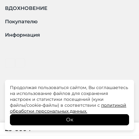
ВДОХНОВЕНИЕ
Покупателю
Информация
Продолжая пользоваться сайтом, Вы соглашаетесь
© ООО "ЛиМ Холдинг" 2026
на использование файлов для сохранения
настроек и статистики посещений (куки
файлы/cookie-файлы) в соответствии с
политикой
ELISA.AND.ME – элегантная премиум одежда для
обработки персональных данных.
современных женщин
Ок
29 600
₽