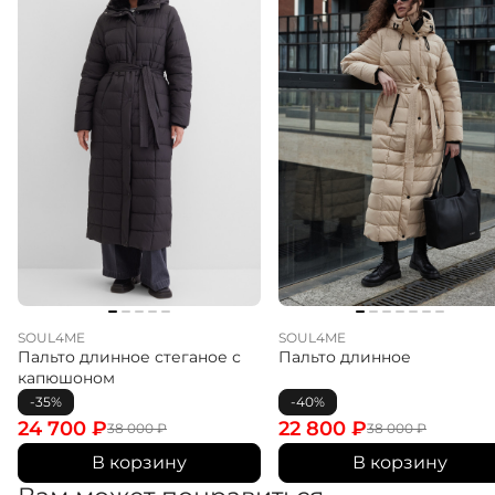
фиксаторами, а также высоким воротником-стойкой,
хорошо закрывающим шею от ветра. Снаружи
расположены функциональные двойные прорезные
карманы на молнии, внутри — удобный карман на
пуговице. Практичная и тёплая модель для холодного
времени года. Подходит для температур от -8°C до
-15°C.
SOUL4ME
SOUL4ME
Пальто длинное стеганое с
Пальто длинное
капюшоном
-35%
-40%
24 700
₽
22 800
₽
38 000
₽
38 000
₽
В корзину
В корзину