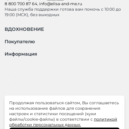
8 800 700 87 64
,
info@elisa-and-me.ru
Наша служба поддержки готова вам помочь с 10:00 до
19:00 (МСК), без выходных
ВДОХНОВЕНИЕ
Покупателю
Информация
Продолжая пользоваться сайтом, Вы соглашаетесь
© ООО "ЛиМ Холдинг" 2026
на использование файлов для сохранения
настроек и статистики посещений (куки
файлы/cookie-файлы) в соответствии с
политикой
ELISA.AND.ME – элегантная премиум одежда для
обработки персональных данных.
современных женщин