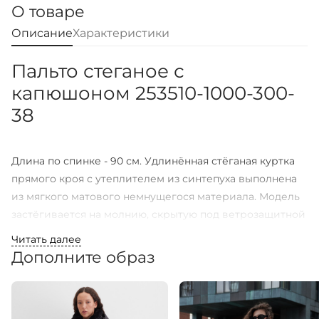
О товаре
Описание
Характеристики
Пальто стеганое с
капюшоном 253510-1000-300-
38
Длина по спинке - 90 см. Удлинённая стёганая куртка
прямого кроя с утеплителем из синтепуха выполнена
из мягкого матового немнущегося материала. Модель
застёгивается на молнию, скрытую под ветрозащитной
планкой на кнопках. Длинные втачные рукава
Читать далее
дополнены разрезами на молнии и трикотажными
Дополните образ
манжетами, которые обеспечивают плотное
прилегание и дополнительную защиту от холода.
Куртка оснащена несъёмным капюшоном с кулиской и