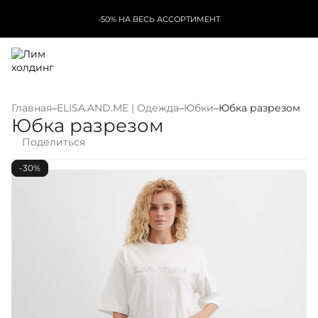
-50% НА ВЕСЬ АССОРТИМЕНТ
Главная
–
ELISA.AND.ME | Одежда
–
Юбки
–
Юбка разрезом
Юбка разрезом
Поделиться
-30%