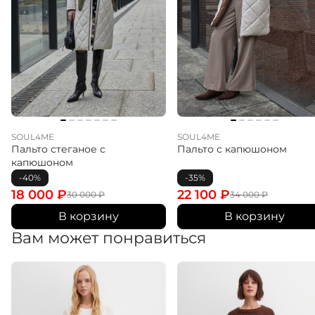
SOUL4ME
SOUL4ME
Пальто стеганое с
Пальто с капюшоном
капюшоном
-40%
-35%
18 000
₽
22 100
₽
30 000
₽
34 000
₽
В корзину
В корзину
Вам может понравиться