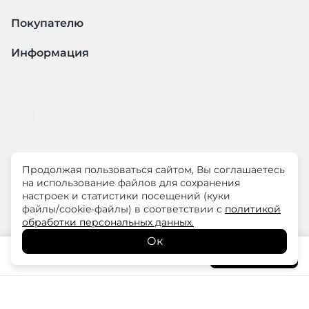
Покупателю
Информация
Продолжая пользоваться сайтом, Вы соглашаетесь
© ООО "ЛиМ Холдинг" 2026
на использование файлов для сохранения
настроек и статистики посещений (куки
файлы/cookie-файлы) в соответствии с
политикой
ELISA.AND.ME – элегантная премиум одежда для
обработки персональных данных.
современных женщин
Ок
10 850
₽
В корзину
15 500
₽