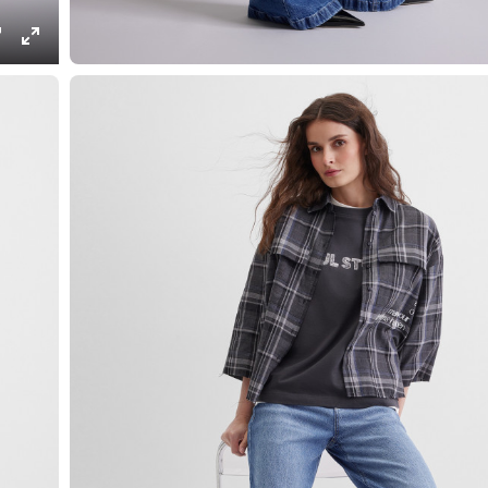
ings
PIP
Enter
fullscreen