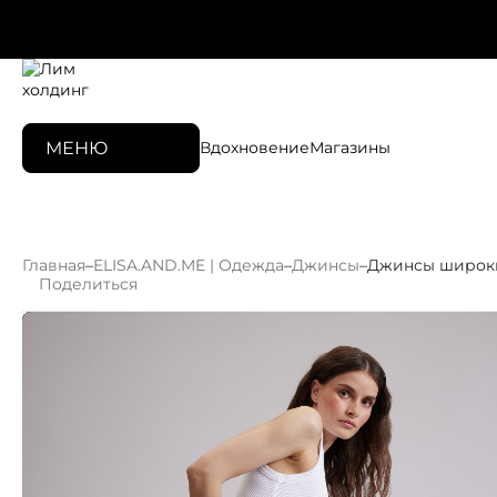
МЕНЮ
Вдохновение
Магазины
Главная
–
ELISA.AND.ME | Одежда
–
Джинсы
–
Джинсы широк
Поделиться