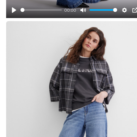
00:00
Play
Mute
Sett