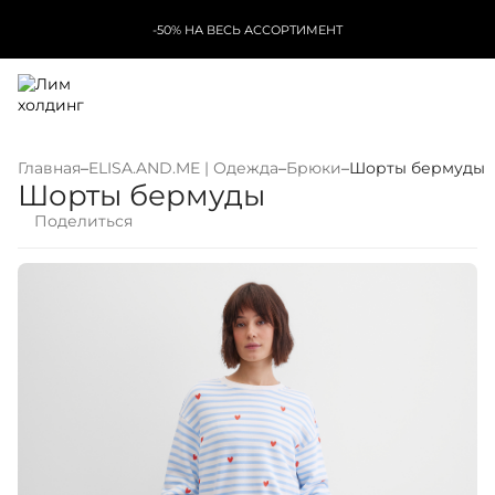
-50% НА ВЕСЬ АССОРТИМЕНТ
Главная
–
ELISA.AND.ME | Одежда
–
Брюки
–
Шорты бермуды
Шорты бермуды
Поделиться