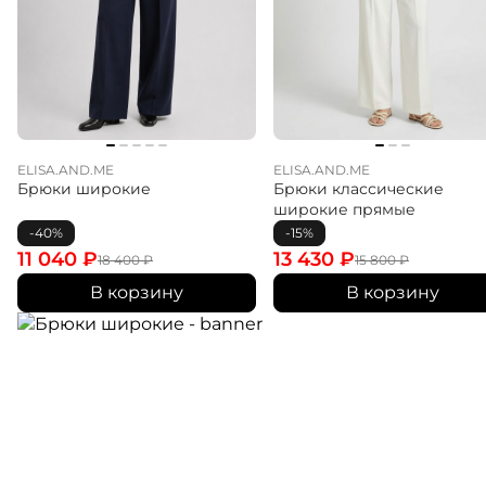
ELISA.AND.ME
ELISA.AND.ME
Брюки широкие
Брюки классические
широкие прямые
-40%
-15%
11 040
₽
13 430
₽
18 400
₽
15 800
₽
В корзину
В корзину