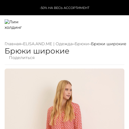
-50% НА ВЕСЬ АССОРТИМЕНТ
Главная
–
ELISA.AND.ME | Одежда
–
Брюки
–
Брюки широкие
Брюки широкие
Поделиться