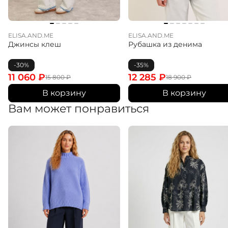
ELISA.AND.ME
ELISA.AND.ME
Джинсы клеш
Рубашка из денима
-30%
-35%
11 060
₽
12 285
₽
15 800
₽
18 900
₽
В корзину
В корзину
Вам может понравиться